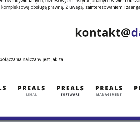
ientów indywidualnych, biznesowych i instytucjonalnych w wielu obs
ają kompleksową obsługę prawną. Z uwagą, zainteresowaniem i zaa
kontakt@
d
połączania naliczany jest jak za