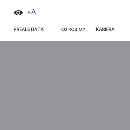
A
A
Projektujemy i wdrażamy dostępne strony internetowe, 
PREALS DATA
CO ROBIMY
KARIERA
Pozycjonowanie w wynikach AI Google
Usuwanie treści z odpowiedzi AI
Usuwanie treści z odpowiedzi AI w Google i Bing