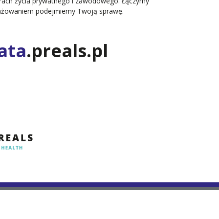
zarach życia prywatnego i zawodowego. Łączymy
ngażowaniem podejmiemy Twoją sprawę.
ata
.preals.pl