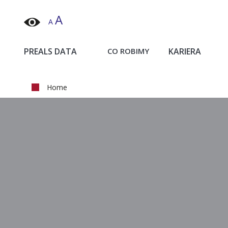
A
A
Projektujemy i wdrażamy dostępne strony internetowe, 
PREALS DATA
CO ROBIMY
KARIERA
Pozycjonowanie w wynikach AI Google
Usuwanie treści z odpowiedzi AI
Home
Usuwanie treści z odpowiedzi AI w Google i Bing